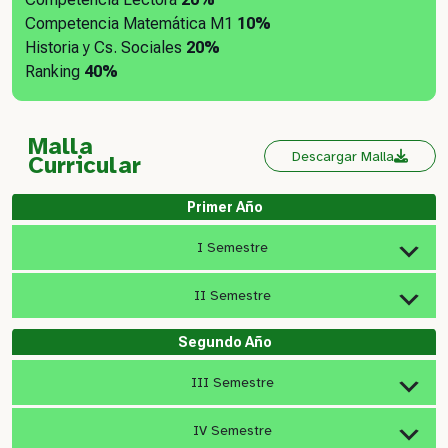
Competencia Matemática M1
10%
Historia y Cs. Sociales
20%
Ranking
40%
Malla
Descargar Malla
Curricular
Primer Año
I Semestre
II Semestre
Segundo Año
III Semestre
IV Semestre