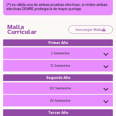
(*) es válida una de ambas pruebas electivas, si rindes ambas
electivas DEMRE privilegia la de mayor puntaje.
Malla
Descargar Malla
Curricular
Primer Año
I Semestre
II Semestre
Segundo Año
III Semestre
IV Semestre
Tercer Año